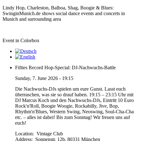
Lindy Hop, Charleston, Balboa, Shag, Boogie & Blues:
SwinginMunich.de shows social dance events and concerts in
Munich and surrounding area
Event in Colorbox
Fifties Record Hop-Special: DJ-Nachwuchs-Battle
Sunday, 7. June 2026 - 19:15
Die Nachwuchs-DJs spielen um eure Gunst. Lasst euch
überraschen, was sie so drauf haben. 19:15 – 23:15 Uhr mit
DJ Marcus Koch und den Nachwuchs-DJs, Eintritt 10 Euro
Rock'n'Roll, Boogie Woogie, Rockabilly, Jive, Bop,
Rhythm'n'Blues, Western Swing, Neoswing, Soul-Cha-Cha
etc. – alles ist dabei! Bis zum Sonntag! Wir freuen uns auf
euch!
Location:
Vintage Club
Address:
Sonnenstr. 12b, 80331 München