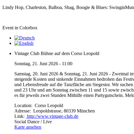
Lindy Hop, Charleston, Balboa, Shag, Boogie & Blues: SwinginMu
Event in Colorbox
Vintage Club Bühne auf dem Corso Leopold
Sonntag, 21. Juni 2026 - 11:00
Samstag, 20. Juni 2026 & Sonntag, 21. Juni 2026 - Zweimal im 
steigende Kosten und sinkende Einnahmen bedrohen das Festiva
und Lebensfreude auf die Tanzfläche am Siegestor. Wir suchen
und 23 Uhr und am Sonntag zwischen 11 und 15 sowie zwischen
es für jeweils zwei Stunden Mithilfe einen Partygutschein. M
Location:
Corso Leopold
Adresse:
Leopoldstrasse, 80339 München
Link:
http://www.vintage-club.de
Social Dance / Live
Karte ansehen